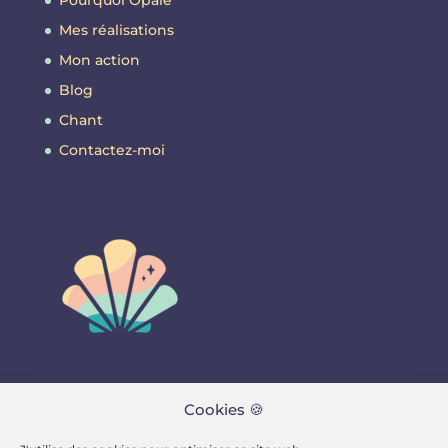
Pourquoi Opale
Mes réalisations
Mon action
Blog
Chant
Contactez-moi
Contactez-moi
Cookies 🍪