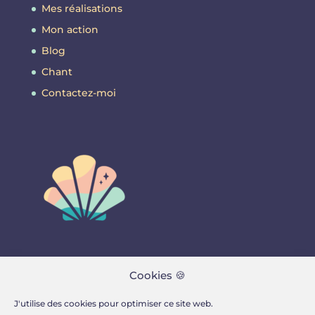
Mes réalisations
Mon action
Blog
Chant
Contactez-moi
Contactez-moi
Cookies 🍪
J'utilise des cookies pour optimiser ce site web.